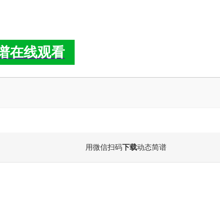
谱在线观看
用微信扫码
下载
动态简谱