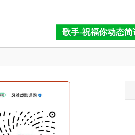
歌手-祝福你动态简